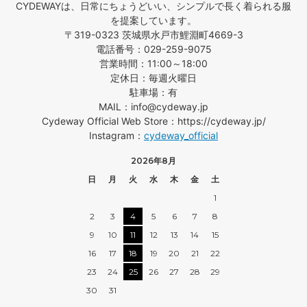
CYDEWAYは、日常にちょうどいい、シンプルで長く着られる服
を提案しています。
〒319-0323 茨城県水戸市鯉淵町4669-3
電話番号：029-259-9075
営業時間：11:00～18:00
定休日：毎週火曜日
駐車場：有
MAIL：info@cydeway.jp
Cydeway Official Web Store：https://cydeway.jp/
Instagram：
cydeway_official
2026年8月
日
月
火
水
木
金
土
1
2
3
4
5
6
7
8
9
10
11
12
13
14
15
16
17
18
19
20
21
22
23
24
25
26
27
28
29
30
31