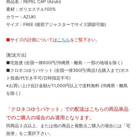
商品名：REPEL CAP (Azuki)
素材：ポリエステル100%
カラー：AZUKI
サイズ：FREE (後部アジャスターでサイズ調節可能)
■サイズの計測については
こちら
をご覧下さい。
[配送方法]
■宅急便 (全国一律600円/沖縄県・離島・一部の地域を除く)
■クロネコゆうパケット (全国一律360円/商品1点購入まで/ポス
ト投函/代引き不可/日時指定不可)
※お買い上げ合計金額が11,000円以上で送料無料 (沖縄県・離島
を除く)
「クロネコゆうパケット」での配送はこちらの商品単品
でのご購入の場合のみ適用となります。
同商品２点以上、または他の商品と複数点ご購入の場合には「宅
急便」をご選択下さい。