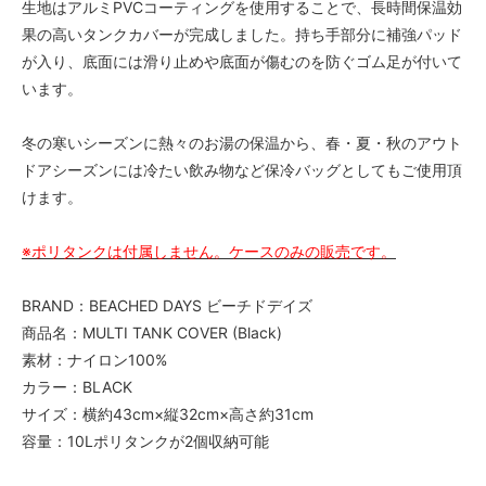
生地はアルミPVCコーティングを使用することで、長時間保温効
果の高いタンクカバーが完成しました。持ち手部分に補強パッド
が入り、底面には滑り止めや底面が傷むのを防ぐゴム足が付いて
います。
冬の寒いシーズンに熱々のお湯の保温から、春・夏・秋のアウト
ドアシーズンには冷たい飲み物など保冷バッグとしてもご使用頂
けます。
※ポリタンクは付属しません。ケースのみの販売です。
BRAND：BEACHED DAYS ビーチドデイズ
商品名：MULTI TANK COVER (Black)
素材：ナイロン100%
カラー：BLACK
サイズ：横約43cm×縦32cm×高さ約31cm
容量：10Lポリタンクが2個収納可能