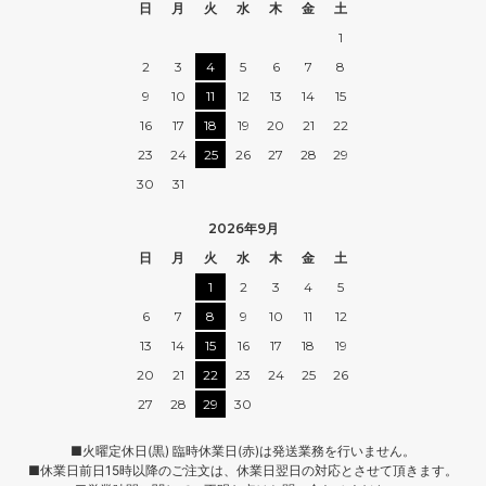
日
月
火
水
木
金
土
1
2
3
4
5
6
7
8
9
10
11
12
13
14
15
16
17
18
19
20
21
22
23
24
25
26
27
28
29
30
31
2026年9月
日
月
火
水
木
金
土
1
2
3
4
5
6
7
8
9
10
11
12
13
14
15
16
17
18
19
20
21
22
23
24
25
26
27
28
29
30
■火曜定休日(黒) 臨時休業日(赤)は発送業務を行いません。
■休業日前日15時以降のご注文は、休業日翌日の対応とさせて頂きます。