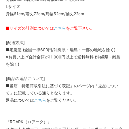
Lサイズ
身幅61cm/着丈72cm/肩幅52cm/袖丈22cm
■サイズの計測については
こちら
をご覧下さい。
[配送方法]
■宅急便 (全国一律600円/沖縄県・離島・一部の地域を除く)
※お買い上げ合計金額が11,000円以上で送料無料 (沖縄県・離島
を除く)
[商品の返品について]
■当店「特定商取引法に基づく表記」のページ内「返品につい
て」に記載している通りとなります。
返品については
こちら
をご覧ください。
『ROARK（ロアーク）』
スケート＆サーフ、マウンテニアリング、スノーボード、モータ