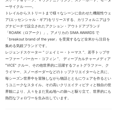
ーサイクル ——。
トレイルからストリートまで様々なシーンに合わせた機能性ウェ
ア(エッセンシャル・ギア)をリリースする、カリフォルニアはラ
グナビーチで設立されたアクション・アウトドアブランド
「ROARK（ロアーク）」。アメリカの SIMA AWARDS で
「breakout brand of the year」を受賞するなど全米から注目を
集める気鋭ブランドです。
レジェンドスケーター “ ジェイミー・トーマス ”、若手トップサ
ーファー “ パーカー・コフィン ”、 ディープカルチャーメディア
"VICE" クルー、その他世界的に活躍するフォトグラファー、ク
ライマー、スノーボーダーなどのトップクリエイターらと共に、
毎シーズン世界中を冒険しながら物語とともにウェアを作るとい
うユニークなスタイル。その高いクリエイティビティと独自の世
界観により、人々をまだ見ぬ地への旅へと駆り立て、世界的にも
熱烈なフォロワーを生み出しています。