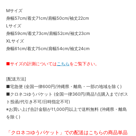
Mサイズ
身幅57cm/着丈71cm/肩幅50cm/袖丈22cm
Lサイズ
身幅59cm/着丈73cm/肩幅52cm/袖丈23cm
XLサイズ
身幅61cm/着丈75cm/肩幅54cm/袖丈24cm
■サイズの計測については
こちら
をご覧下さい。
[配送方法]
■宅急便 (全国一律600円/沖縄県・離島・一部の地域を除く)
■クロネコゆうパケット (全国一律360円/商品1点購入まで/ポス
ト投函/代引き不可/日時指定不可)
※お買い上げ合計金額が11,000円以上で送料無料 (沖縄県・離島
を除く)
「クロネコゆうパケット」での配送はこちらの商品単品