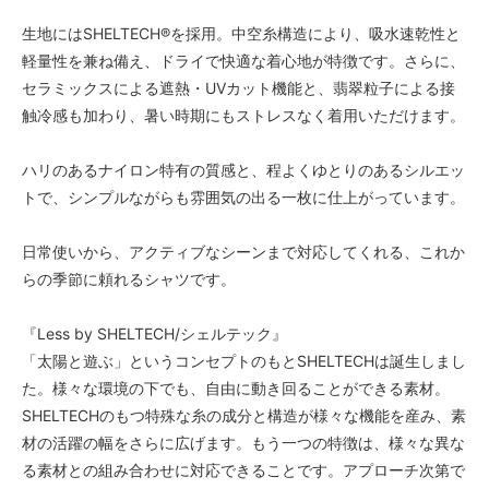
生地にはSHELTECH®を採用。中空糸構造により、吸水速乾性と
軽量性を兼ね備え、ドライで快適な着心地が特徴です。さらに、
セラミックスによる遮熱・UVカット機能と、翡翠粒子による接
触冷感も加わり、暑い時期にもストレスなく着用いただけます。
ハリのあるナイロン特有の質感と、程よくゆとりのあるシルエッ
トで、シンプルながらも雰囲気の出る一枚に仕上がっています。
日常使いから、アクティブなシーンまで対応してくれる、これか
らの季節に頼れるシャツです。
『Less by SHELTECH/シェルテック』
「太陽と遊ぶ」というコンセプトのもとSHELTECHは誕生しまし
た。様々な環境の下でも、自由に動き回ることができる素材。
SHELTECHのもつ特殊な糸の成分と構造が様々な機能を産み、素
材の活躍の幅をさらに広げます。もう一つの特徴は、様々な異な
る素材との組み合わせに対応できることです。アプローチ次第で