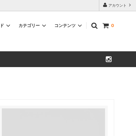
アカウント
ンド
カテゴリー
コンテンツ
0
BIG MIKE
SWEAT
LINE公式アカウント
CYDEWAY ORIGINAL
L/S T-SHIRT
GDSS
BAG・WALLET
MAGIC NUMBER
コラボ商品
ROARK
THRIFTY LOOK
UNFRM OUTDOOR STANDARD
WAX ・ THM