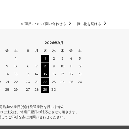
この商品について問い合わせる
買い物を続ける
2026年9月
木
金
土
日
月
火
水
木
金
土
1
1
2
3
4
5
7
8
6
7
8
9
10
11
12
3
14
15
13
14
15
16
17
18
19
0
21
22
20
21
22
23
24
25
26
7
28
29
27
28
29
30
黒) 臨時休業日(赤)は発送業務を行いません。
降のご注文は、休業日翌日の対応とさせて頂きます。
関してご不明な点はお問い合わせください。