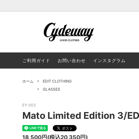
AKASHIC TREE
SUMMER SALE
商品のサイズ表記について
BAICYC
JACKE
ギフト
CAPTAIN FIN
SHIRT
CONVE
KNIT
ご利用ガイド
お問い合わせ
インスタグラム
CYDEWAY PICKS
SHORTS
EDIT C
SHOES
ホーム
EDIT CLOTHING
HENRY HAUZ
GLASSES
LOCAL
HAT・
GLASSES
NOT OEM
予約商品
OFFSH
EY-002
ROUGH AND RUGGED
SEAIN
Mato Limited Edition 3/
TURN ME ON
TOWN
UNIVERSAL STYLE WEAR
VANS
18,500円(税込20,350円)