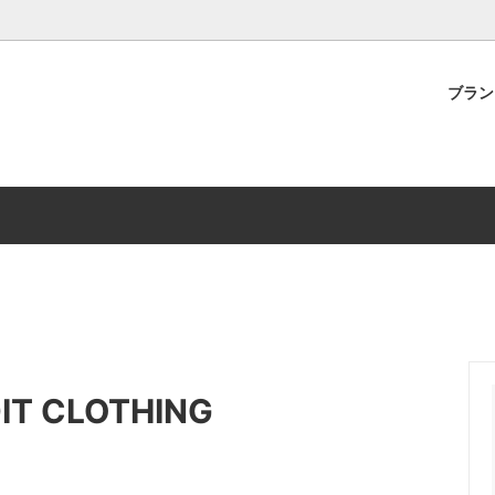
ブラ
LON by bagjack
T
ラッピングについて
BEACHED DAYS
PANTS
返品について
RSE SKATEBOARDING
COOPERSTOWN BALL CAP
S/S T-SHIRT
LOTHING
FREE RAGE
ACCESSORY
S
CAP
MADE IN STANDARD
GOODS
ORE
QUOLT
G
THE FLAVOR DESIGN
EDIT CLOTHING
CRAFT
TYMER
VIN'S